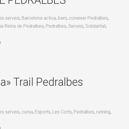
DE PEDRALBES
res serveis
,
Barcelona activa
,
barri
,
coneixer Pedralbes
,
ia Reina de Pedralbes
,
Pedralbes
,
Serveis
,
Solidaritat
,
s
» Trail Pedralbes
res serveis
,
cursa
,
Esports
,
Les Corts
,
Pedralbes
,
running
,
•
s