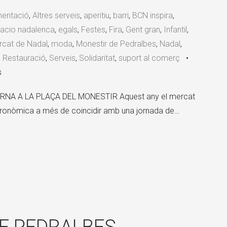
mentació
,
Altres serveis
,
aperitiu
,
barri
,
BCN inspira
,
acio nadalenca
,
egals
,
Festes
,
Fira
,
Gent gran
,
Infantil
,
cat de Nadal
,
moda
,
Monestir de Pedralbes
,
Nadal
,
,
Restauració
,
Serveis
,
Solidaritat
,
suport al comerç
•
s
NA A LA PLAÇA DEL MONESTIR Aquest any el mercat
stronòmica a més de coincidir amb una jornada de…