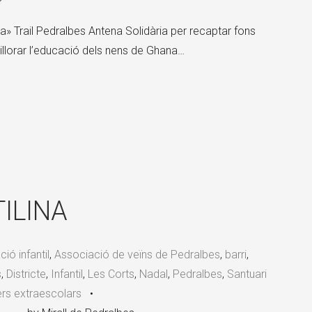
ada» Trail Pedralbes Antena Solidària per recaptar fons
llorar l’educació dels nens de Ghana…
ILINA
ió infantil
,
Associació de veïns de Pedralbes
,
barri
,
s
,
Districte
,
Infantil
,
Les Corts
,
Nadal
,
Pedralbes
,
Santuari
lers extraescolars
•