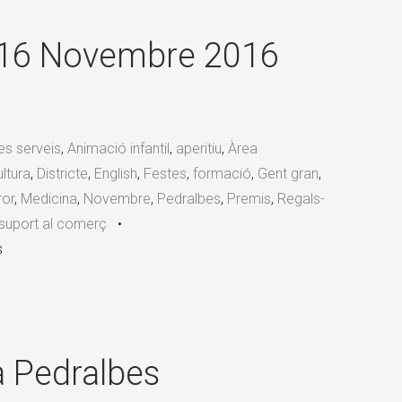
×
16 Novembre 2016
res serveis
,
Animació infantil
,
aperitiu
,
Àrea
ltura
,
Districte
,
English
,
Festes
,
formació
,
Gent gran
,
ror
,
Medicina
,
Novembre
,
Pedralbes
,
Premis
,
Regals-
suport al comerç
•
s
a Pedralbes