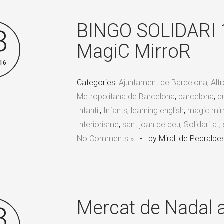
BINGO SOLIDARI 
8
MagiC MirroR
16
Categories:
Ajuntament de Barcelona
,
Alt
Metropolitana de Barcelona
,
barcelona
,
cu
Infantil
,
Infants
,
learning english
,
magic mir
Interiorisme
,
sant joan de deu
,
Solidaritat
,
No Comments »
•
by Mirall de Pedralbe
Mercat de Nadal 
8