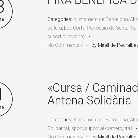
FIRA BENÈFICA 
3
Categories:
Ajuntament de Barcelona
,
Alt
16
cultura
,
Les Corts
,
Parròquia de Santa Mar
suport al comerç
•
No Comments »
•
by Mirall de Pedralbe
«Cursa / Caminada
1
Antena Solidària
16
Categories:
Ajuntament de Barcelona
,
Alt
Solidaritat
,
sport
,
suport al comerç
,
trail
No Comments »
•
by Mirall de Pedralbe