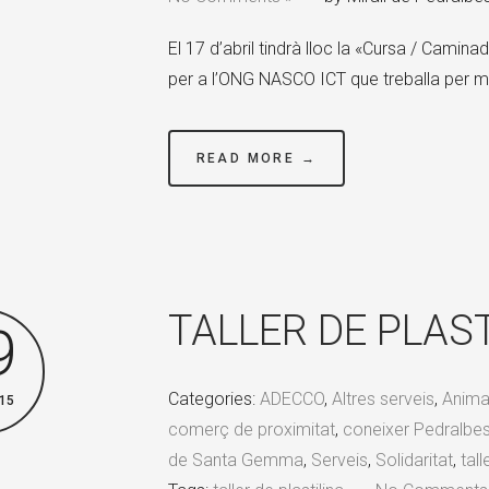
El 17 d’abril tindrà lloc la «Cursa / Camin
per a l’ONG NASCO ICT que treballa per mi
READ MORE →
TALLER DE PLAST
9
Categories:
ADECCO
,
Altres serveis
,
Animac
15
comerç de proximitat
,
coneixer Pedralbe
de Santa Gemma
,
Serveis
,
Solidaritat
,
tal