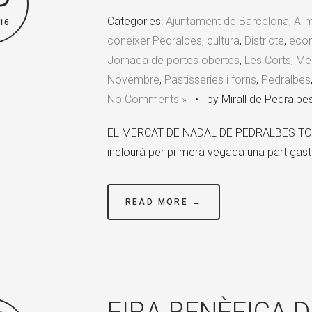
Categories:
Ajuntament de Barcelona
,
Ali
16
coneixer Pedralbes
,
cultura
,
Districte
,
ecor
Jornada de portes obertes
,
Les Corts
,
Mer
Novembre
,
Pastisseries i forns
,
Pedralbes
No Comments »
•
by Mirall de Pedralbe
EL MERCAT DE NADAL DE PEDRALBES TOR
inclourà per primera vegada una part ga
READ MORE →