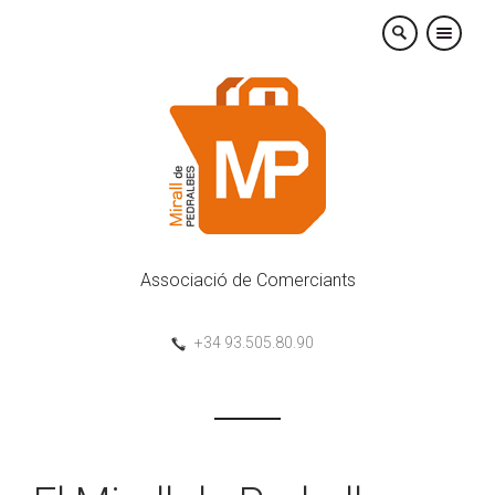
×
Associació de Comerciants
+34 93.505.80.90