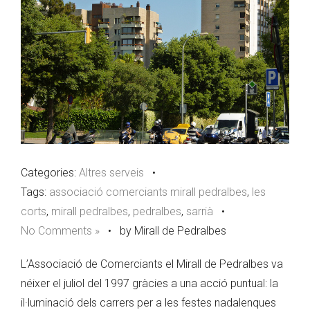
Categories:
Altres serveis
•
Tags:
associació comerciants mirall pedralbes
,
les
corts
,
mirall pedralbes
,
pedralbes
,
sarrià
•
No Comments »
•
by Mirall de Pedralbes
L’Associació de Comerciants el Mirall de Pedralbes va
néixer el juliol del 1997 gràcies a una acció puntual: la
il·luminació dels carrers per a les festes nadalenques