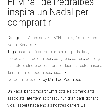
El Mirall de Pedralbes
inspira un Nadal per
comprartir
Categories:
Altres serveis
,
BCN inspira
,
Districte
,
Festes
,
Nadal
,
Serveis
•
Tags:
associació comerciants mirall pedralbes
,
associats
,
barcelona
,
bcn
,
botiguers
,
carrers
,
comerç
,
districte
,
districte de les corts
,
enlluernat
,
festes
,
inspira
,
llums
,
mirall de pedralbes
,
nadal
•
No Comments »
•
by Mirall de Pedralbes
Un Nadal per compartir Entre tots els comerciants
associats, intentem aconseguir un gran barri, donant
vida i esperit nadalenc als nostres carrers.Els