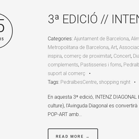
3ª EDICIÓ // IN
5
Categories:
Ajuntament de Barcelona
,
Ali
15
Metropolitana de Barcelona
,
Art
,
Associac
inspira
,
comerç de proximitat
,
Concert
,
Di
complements
,
Pastisseries i forns
,
Pedral
suport al comerç
•
Tags:
PedralbesCentre
,
shopping night
En aquesta 3ª edició, INTENZ DIAGONAL b
culture), l’Avinguda Diagonal es convertirà
POP-ART amb…
READ MORE →