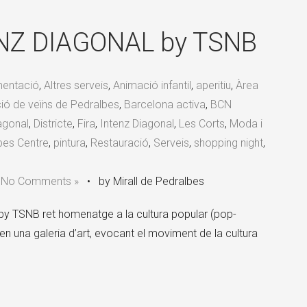
×
TENZ DIAGONAL by TSNB
mentació
,
Altres serveis
,
Animació infantil
,
aperitiu
,
Àrea
ió de veïns de Pedralbes
,
Barcelona activa
,
BCN
agonal
,
Districte
,
Fira
,
Intenz Diagonal
,
Les Corts
,
Moda i
bes Centre
,
pintura
,
Restauració
,
Serveis
,
shopping night
,
•
No Comments »
•
by Mirall de Pedralbes
y TSNB ret homenatge a la cultura popular (pop-
 en una galeria d’art, evocant el moviment de la cultura