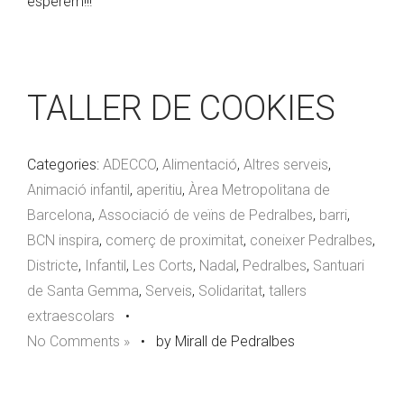
esperem!!!
TALLER DE COOKIES
Categories:
ADECCO
,
Alimentació
,
Altres serveis
,
Animació infantil
,
aperitiu
,
Àrea Metropolitana de
Barcelona
,
Associació de veïns de Pedralbes
,
barri
,
BCN inspira
,
comerç de proximitat
,
coneixer Pedralbes
,
Districte
,
Infantil
,
Les Corts
,
Nadal
,
Pedralbes
,
Santuari
de Santa Gemma
,
Serveis
,
Solidaritat
,
tallers
extraescolars
•
No Comments »
•
by Mirall de Pedralbes