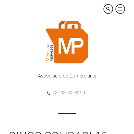
×
Associació de Comerciants
+34 93.505.80.90