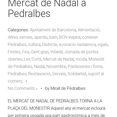
Mercat de Nadal a
Pedralbes
Categories:
Ajuntament de Barcelona
,
Alimentació
,
Altres serveis
,
aperitiu
,
barri
,
BCN inspira
,
coneixer
Pedralbes
,
cultura
,
Districte
,
ecoracio nadalenca
,
egals
,
Festes
,
Fira
,
Gent gran
,
Infantil
,
Jornada de portes
obertes
,
Les Corts
,
Mercat de Nadal
,
moda
,
Monestir
de Pedralbes
,
Nadal
,
Novembre
,
Pastisseries i forns
,
Pedralbes
,
Restauració
,
Serveis
,
Solidaritat
,
suport al
comerç
•
No Comments »
•
by Mirall de Pedralbes
EL MERCAT DE NADAL DE PEDRALBES TORNA A LA
PLAÇA DEL MONESTIR Aquest any el mercat inclourà
per primera vegada una part gastronòmica a més de