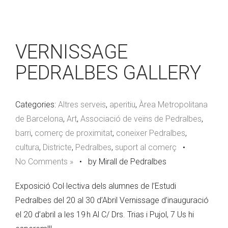
VERNISSAGE
PEDRALBES GALLERY
Categories:
Altres serveis
,
aperitiu
,
Àrea Metropolitana
de Barcelona
,
Art
,
Associació de veïns de Pedralbes
,
barri
,
comerç de proximitat
,
coneixer Pedralbes
,
cultura
,
Districte
,
Pedralbes
,
suport al comerç
•
No Comments »
•
by Mirall de Pedralbes
Exposició Col·lectiva dels alumnes de l’Estudi
Pedralbes del 20 al 30 d’Abril Vernissage d’inauguració
el 20 d’abril a les 19 h Al C/ Drs. Trias i Pujol, 7 Us hi