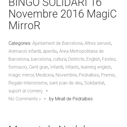
BINGO SOLIDARI 16
Novembre 2016 MagiC
MirroR
Categories:
Ajuntament de Barcelona
,
Altres serveis
,
Animació infantil
,
aperitiu
,
Àrea Metropolitana de
Barcelona
,
barcelona
,
cultura
,
Districte
,
English
,
Festes
,
formació
,
Gent gran
,
Infantil
,
Infants
,
learning english
,
magic mirror
,
Medicina
,
Novembre
,
Pedralbes
,
Premis
,
Regals-Interiorisme
,
sant joan de deu
,
Solidaritat
,
suport al comerç
•
No Comments »
•
by Mirall de Pedralbes