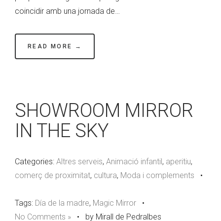
coincidir amb una jornada de…
READ MORE →
SHOWROOM MIRROR
IN THE SKY
Categories:
Altres serveis
,
Animació infantil
,
aperitiu
,
comerç de proximitat
,
cultura
,
Moda i complements
•
Tags:
Día de la madre
,
Magic Mirror
•
No Comments »
•
by Mirall de Pedralbes