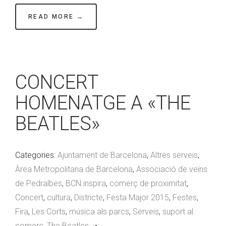
READ MORE →
CONCERT
HOMENATGE A «THE
BEATLES»
Categories:
Ajuntament de Barcelona
,
Altres serveis
,
Àrea Metropolitana de Barcelona
,
Associació de veïns
de Pedralbes
,
BCN inspira
,
comerç de proximitat
,
Concert
,
cultura
,
Districte
,
Festa Major 2015
,
Festes
,
Fira
,
Les Corts
,
música als parcs
,
Serveis
,
suport al
comerç
,
The Beatles
•