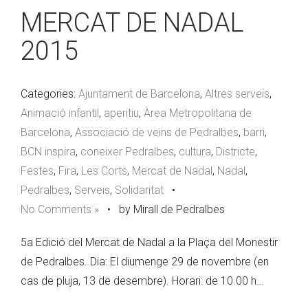
MERCAT DE NADAL
2015
Categories:
Ajuntament de Barcelona
,
Altres serveis
,
Animació infantil
,
aperitiu
,
Àrea Metropolitana de
Barcelona
,
Associació de veïns de Pedralbes
,
barri
,
BCN inspira
,
coneixer Pedralbes
,
cultura
,
Districte
,
Festes
,
Fira
,
Les Corts
,
Mercat de Nadal
,
Nadal
,
Pedralbes
,
Serveis
,
Solidaritat
•
No Comments »
•
by Mirall de Pedralbes
5a Edició del Mercat de Nadal a la Plaça del Monestir
de Pedralbes. Dia: El diumenge 29 de novembre (en
cas de pluja, 13 de desembre). Horari: de 10.00 h…