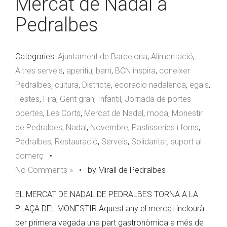
Mercat de Nadal a
Pedralbes
Categories:
Ajuntament de Barcelona
,
Alimentació
,
Altres serveis
,
aperitiu
,
barri
,
BCN inspira
,
coneixer
Pedralbes
,
cultura
,
Districte
,
ecoracio nadalenca
,
egals
,
Festes
,
Fira
,
Gent gran
,
Infantil
,
Jornada de portes
obertes
,
Les Corts
,
Mercat de Nadal
,
moda
,
Monestir
de Pedralbes
,
Nadal
,
Novembre
,
Pastisseries i forns
,
Pedralbes
,
Restauració
,
Serveis
,
Solidaritat
,
suport al
comerç
•
No Comments »
•
by Mirall de Pedralbes
EL MERCAT DE NADAL DE PEDRALBES TORNA A LA
PLAÇA DEL MONESTIR Aquest any el mercat inclourà
per primera vegada una part gastronòmica a més de