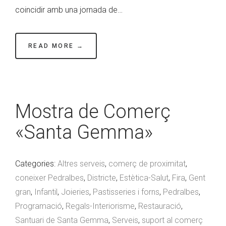
coincidir amb una jornada de…
READ MORE →
Mostra de Comerç
«Santa Gemma»
Categories:
Altres serveis
,
comerç de proximitat
,
coneixer Pedralbes
,
Districte
,
Estètica-Salut
,
Fira
,
Gent
gran
,
Infantil
,
Joieries
,
Pastisseries i forns
,
Pedralbes
,
Programació
,
Regals-Interiorisme
,
Restauració
,
Santuari de Santa Gemma
,
Serveis
,
suport al comerç