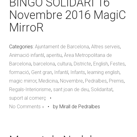
BINGO SOLIDARI 16
Novembre 2016 MagiC
MirroR
Categories:
Ajuntament de Barcelona
,
Altres serveis
,
Animació infantil
,
aperitiu
,
Àrea Metropolitana de
Barcelona
,
barcelona
,
cultura
,
Districte
,
English
,
Festes
,
formació
,
Gent gran
,
Infantil
,
Infants
,
learning english
,
magic mirror
,
Medicina
,
Novembre
,
Pedralbes
,
Premis
,
Regals-Interiorisme
,
sant joan de deu
,
Solidaritat
,
suport al comerç
•
No Comments »
•
by Mirall de Pedralbes