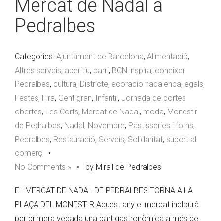
Mercat de Nadal a
Pedralbes
Categories:
Ajuntament de Barcelona
,
Alimentació
,
Altres serveis
,
aperitiu
,
barri
,
BCN inspira
,
coneixer
Pedralbes
,
cultura
,
Districte
,
ecoracio nadalenca
,
egals
,
Festes
,
Fira
,
Gent gran
,
Infantil
,
Jornada de portes
obertes
,
Les Corts
,
Mercat de Nadal
,
moda
,
Monestir
de Pedralbes
,
Nadal
,
Novembre
,
Pastisseries i forns
,
Pedralbes
,
Restauració
,
Serveis
,
Solidaritat
,
suport al
comerç
•
No Comments »
•
by Mirall de Pedralbes
EL MERCAT DE NADAL DE PEDRALBES TORNA A LA
PLAÇA DEL MONESTIR Aquest any el mercat inclourà
per primera vegada una part gastronòmica a més de