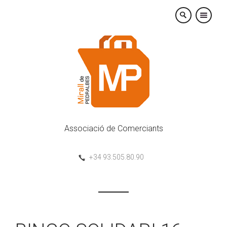
×
Associació de Comerciants
+34 93.505.80.90