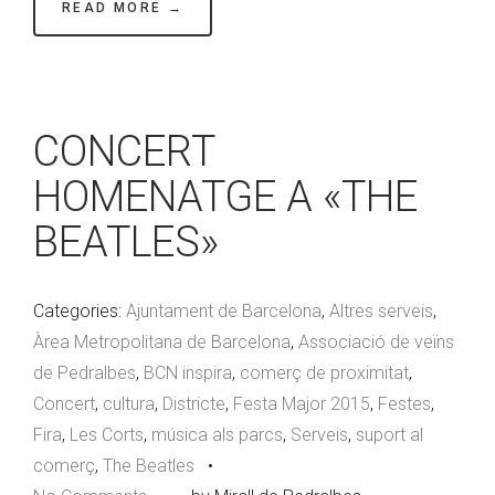
READ MORE →
CONCERT
HOMENATGE A «THE
BEATLES»
Categories:
Ajuntament de Barcelona
,
Altres serveis
,
Àrea Metropolitana de Barcelona
,
Associació de veïns
de Pedralbes
,
BCN inspira
,
comerç de proximitat
,
Concert
,
cultura
,
Districte
,
Festa Major 2015
,
Festes
,
Fira
,
Les Corts
,
música als parcs
,
Serveis
,
suport al
comerç
,
The Beatles
•