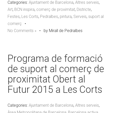
Categories:
Ajuntament de Barcelona
,
Altres serveis
,
Art
,
BCN inspira
,
comerç de proximitat
,
Districte
,
Festes
,
Les Corts
,
Pedralbes
,
pintura
,
Serveis
,
suport al
comerç
•
No Comments »
•
by Mirall de Pedralbes
Programa de formació
de suport al comerç de
proximitat Obert al
Futur 2015 a Les Corts
Categories:
Ajuntament de Barcelona
,
Altres serveis
,
Àrea Metropolitana de Barcelona
,
Barcelona activa
,