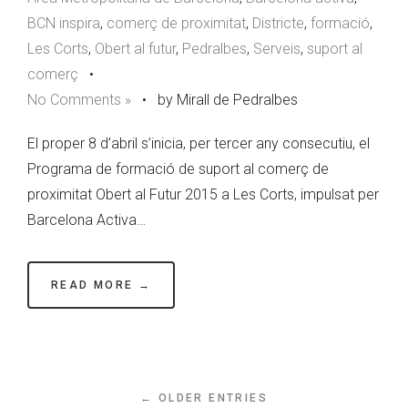
BCN inspira
,
comerç de proximitat
,
Districte
,
formació
,
Les Corts
,
Obert al futur
,
Pedralbes
,
Serveis
,
suport al
comerç
•
No Comments »
•
by Mirall de Pedralbes
El proper 8 d’abril s’inicia, per tercer any consecutiu, el
Programa de formació de suport al comerç de
proximitat Obert al Futur 2015 a Les Corts, impulsat per
Barcelona Activa…
READ MORE →
← OLDER ENTRIES