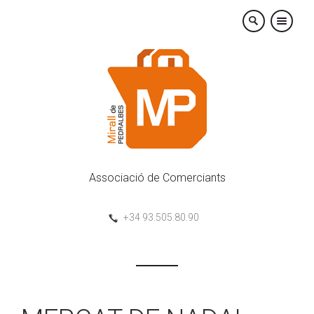
×
Associació de Comerciants
+34 93.505.80.90