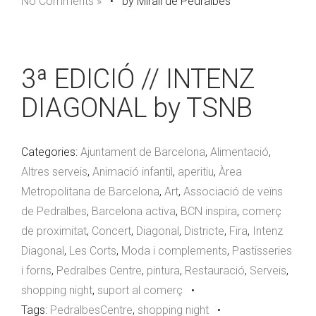
No Comments »
•
by Mirall de Pedralbes
3ª EDICIÓ // INTENZ
DIAGONAL by TSNB
Categories:
Ajuntament de Barcelona
,
Alimentació
,
Altres serveis
,
Animació infantil
,
aperitiu
,
Àrea
Metropolitana de Barcelona
,
Art
,
Associació de veïns
de Pedralbes
,
Barcelona activa
,
BCN inspira
,
comerç
de proximitat
,
Concert
,
Diagonal
,
Districte
,
Fira
,
Intenz
Diagonal
,
Les Corts
,
Moda i complements
,
Pastisseries
i forns
,
Pedralbes Centre
,
pintura
,
Restauració
,
Serveis
,
shopping night
,
suport al comerç
•
Tags:
PedralbesCentre
,
shopping night
•