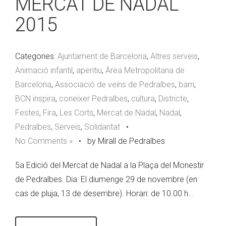
MERCAT DE NADAL
2015
Categories:
Ajuntament de Barcelona
,
Altres serveis
,
Animació infantil
,
aperitiu
,
Àrea Metropolitana de
Barcelona
,
Associació de veïns de Pedralbes
,
barri
,
BCN inspira
,
coneixer Pedralbes
,
cultura
,
Districte
,
Festes
,
Fira
,
Les Corts
,
Mercat de Nadal
,
Nadal
,
Pedralbes
,
Serveis
,
Solidaritat
•
No Comments »
•
by Mirall de Pedralbes
5a Edició del Mercat de Nadal a la Plaça del Monestir
de Pedralbes. Dia: El diumenge 29 de novembre (en
cas de pluja, 13 de desembre). Horari: de 10.00 h…